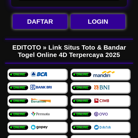
DAFTAR
LOGIN
EDITOTO » Link Situs Toto & Bandar
Togel Online 4D Terpercaya 2025